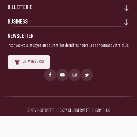
BILLETTERIE
BUSINESS
NEWSLETTER
Inscrivez-vous et soyez au courant des dernières nouvelles concernant votre club.
JE M'INSCRIS
GENÈVE-SERVETTE HOCKEY CLUB
SERVETTE RUGBY CLUB
Mentions Légales
Conditions générales
Politique de confidentialité
© 2026 Servette FC, tous droits réservés.