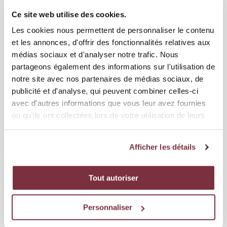
Ce site web utilise des cookies.
Les cookies nous permettent de personnaliser le contenu
et les annonces, d'offrir des fonctionnalités relatives aux
médias sociaux et d'analyser notre trafic. Nous
partageons également des informations sur l'utilisation de
notre site avec nos partenaires de médias sociaux, de
publicité et d'analyse, qui peuvent combiner celles-ci
avec d'autres informations que vous leur avez fournies
ou qu'ils ont collectées lors de votre utilisation de leurs
services.
03 AOÛT 2026
ÉQUIPE FÉMININE
Afficher les détails
LE GROUPE SERVETTIEN AU KAZAKHSTAN
23 joueuses sont à Aktobe pour le tournoi qualificatif préliminaire à la
Tout autoriser
Ligue des Championnes Cristian Toro et son staf...
Personnaliser