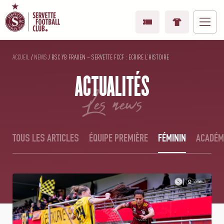
ACCUEIL
/
NEWS
/
BSC YB FRAUEN – SERVETTE FCCF : ECRIRE L’HISTOIRE
ACTUALITÉS
les news
TOUS LES ARTICLES
ÉQUIPE PREMIÈRE
FÉMININ
ACADÉM