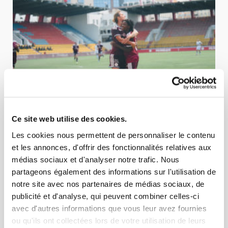
Ce site web utilise des cookies.
04 AOÛT 2026
ÉQUIPE FÉMININE
Les cookies nous permettent de personnaliser le contenu
DINAMO-BSUPC - SERVETTE FCCF 0-3 (0-0)
et les annonces, d'offrir des fonctionnalités relatives aux
Les Grenat démarrent leur campagne européenne en fanfare. Les
médias sociaux et d'analyser notre trafic. Nous
Servettiennes ne savaient pas trop à quoi s'attendre au mo...
partageons également des informations sur l'utilisation de
notre site avec nos partenaires de médias sociaux, de
publicité et d'analyse, qui peuvent combiner celles-ci
avec d'autres informations que vous leur avez fournies
ou qu'ils ont collectées lors de votre utilisation de leurs