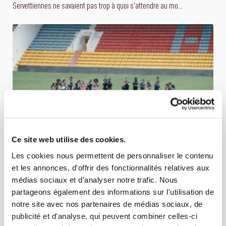
Servettiennes ne savaient pas trop à quoi s'attendre au mo...
Ce site web utilise des cookies.
Les cookies nous permettent de personnaliser le contenu
03 AOÛT 2026
ÉQUIPE FÉMININE
et les annonces, d'offrir des fonctionnalités relatives aux
LE GROUPE SERVETTIEN AU KAZAKHSTAN
médias sociaux et d'analyser notre trafic. Nous
partageons également des informations sur l'utilisation de
23 joueuses sont à Aktobe pour le tournoi qualificatif préliminaire à la
notre site avec nos partenaires de médias sociaux, de
Ligue des Championnes Cristian Toro et son staf...
publicité et d'analyse, qui peuvent combiner celles-ci