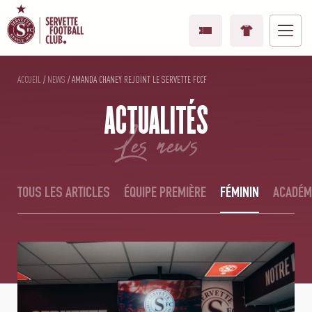
ACCUEIL
/
NEWS
/
AMANDA CHANEY REJOINT LE SERVETTE FCCF
ACTUALITÉS
les news
TOUS LES ARTICLES
ÉQUIPE PREMIÈRE
FÉMININ
ACADÉM