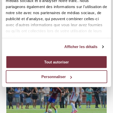
médias sociaux et d'analyser notre trafic. Nous
partageons également des informations sur l'utilisation de
notre site avec nos partenaires de médias sociaux, de
publicité et d'analyse, qui peuvent combiner celles-ci
avec d'autres informations que vous leur avez fournies
11 JUIN 2026
ACADÉMIE
ou qu'ils ont collectées lors de votre utilisation de leurs
WEEK-END DE FINALES POUR L'ACADÉMIE
services.
Les M17 et les M21 du Servette FC disputent des finales ce week-end.
Afficher les détails
Les M17 sont en finale du Championnat de Suisse. Ap...
Tout autoriser
Personnaliser