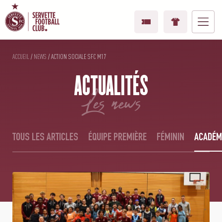
ACCUEIL
/
NEWS
/
ACTION SOCIALE SFC M17
ACTUALITÉS
les news
TOUS LES ARTICLES
ÉQUIPE PREMIÈRE
FÉMININ
ACADÉM