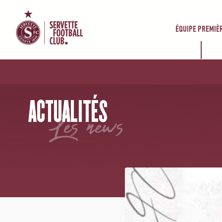
ÉQUIPE PREMIÈ
ACCUEIL
/
NEWS
/
ABO MI-SAISON DISPONIBLE
ACTUALITÉS
les news